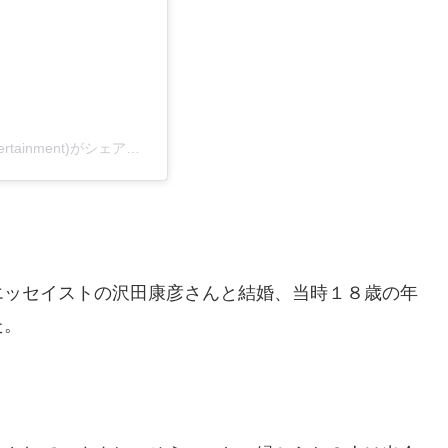
ACURA ENTERTAINMENT 時々本上まなみ(@acura_entertainment)がシェアした投稿
エッセイストの沢田康彦さんと結婚、当時１８歳の年
た。