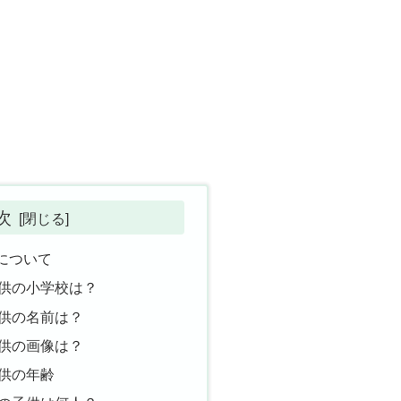
次
について
供の小学校は？
供の名前は？
供の画像は？
供の年齢