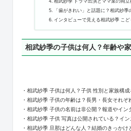
相武紗季 ドラマ出演とママ業の両
「歯がきれい」と話題に？相武紗季
インタビューで見える相武紗季 こ
相武紗季の子供は何人？年齢や
・相武紗季 子供は何人？子供 性別と家族構
・相武紗季 子供の年齢は？長男・長女それぞ
・相武紗季 子供の名前は非公開？報道やイン
・相武紗季 子供 写真は公開されている？イ
・相武紗季 旦那はどんな人？結婚のきっかけ