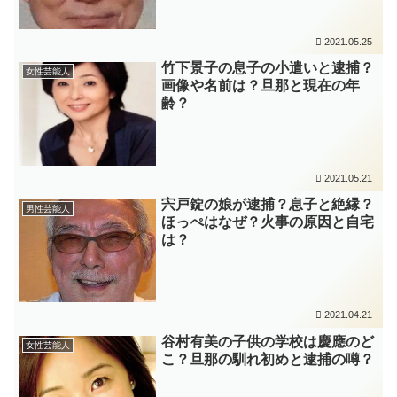
2021.05.25
竹下景子の息子の小遣いと逮捕？
女性芸能人
画像や名前は？旦那と現在の年
齢？
2021.05.21
宍戸錠の娘が逮捕？息子と絶縁？
男性芸能人
ほっぺはなぜ？火事の原因と自宅
は？
2021.04.21
谷村有美の子供の学校は慶應のど
女性芸能人
こ？旦那の馴れ初めと逮捕の噂？