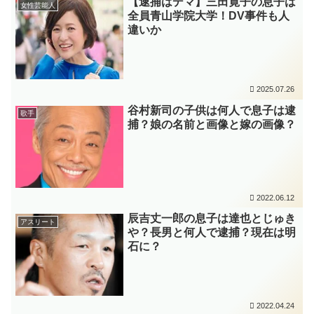
【逮捕はデマ】三田寛子の息子は
女性芸能人
全員青山学院大学！DV事件も人
違いか
2025.07.26
谷村新司の子供は何人で息子は逮
歌手
捕？娘の名前と画像と嫁の画像？
2022.06.12
辰吉丈一郎の息子は達也とじゅき
アスリート
や？長男と何人で逮捕？現在は明
石に？
2022.04.24