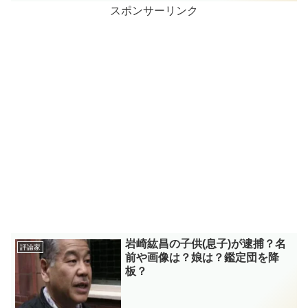
スポンサーリンク
岩崎紘昌の子供(息子)が逮捕？名
評論家
前や画像は？娘は？鑑定団を降
板？