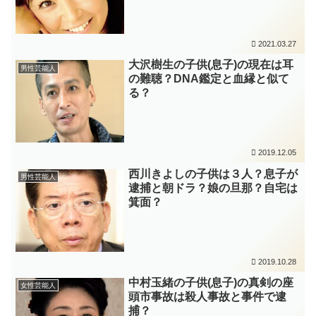
2021.03.27
大沢樹生の子供(息子)の現在は耳
男性芸能人
の難聴？DNA鑑定と血縁と似て
る？
2019.12.05
西川きよしの子供は３人？息子が
男性芸能人
逮捕と朝ドラ？娘の旦那？自宅は
箕面？
2019.10.28
中村玉緒の子供(息子)の真剣の座
女性芸能人
頭市事故は殺人事故と事件で逮
捕？