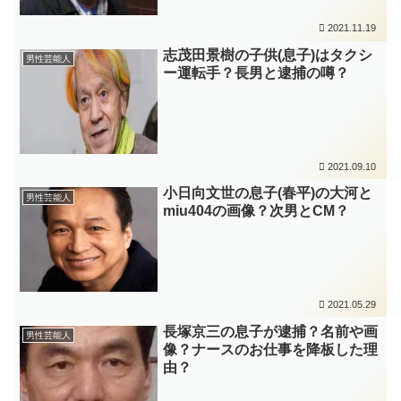
2021.11.19
志茂田景樹の子供(息子)はタクシ
男性芸能人
ー運転手？長男と逮捕の噂？
2021.09.10
小日向文世の息子(春平)の大河と
男性芸能人
miu404の画像？次男とCM？
2021.05.29
長塚京三の息子が逮捕？名前や画
男性芸能人
像？ナースのお仕事を降板した理
由？