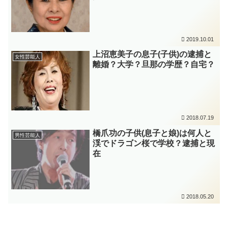
2019.10.01
上沼恵美子の息子(子供)の逮捕と
女性芸能人
離婚？大学？旦那の学歴？自宅？
2018.07.19
橋爪功の子供(息子と娘)は何人と
男性芸能人
渓でドラゴン桜で学校？逮捕と現
在
2018.05.20