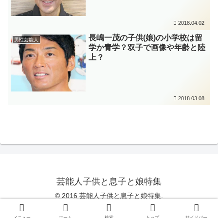
2018.04.02
長嶋一茂の子供(娘)の小学校は留
男性芸能人
学か青学？双子で画像や年齢と陸
上？
2018.03.08
芸能人子供と息子と娘特集
© 2016 芸能人子供と息子と娘特集.
Copy Protected by
Chetan
's
WP-Copyprotect
.
メニュー
ホーム
検索
トップ
サイドバー