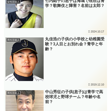
竹内結子の息子は海城で現在は青
女性芸能人
学？歌舞伎と障害？名前は太郎？
2024.10.17
丸佳浩の子供の小学校と幼稚園受
男性芸能人
験？3人目とお別れ会？青学と年
齢？
2019.12.10
中山秀征の子供(息子)は青学で高
男性芸能人
校球児と野球チーム？年齢や名
前？