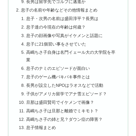
長男は留学先でゴルフに邁進か
息子の名前や年齢などその他情報まとめ
息子・次男の名前は盛田淳平？長男は
息子達の今現在の年齢は何歳？
息子の顔画像や写真がイケメンと話題に
息子に21個習い事をさせていた
高嶋ちさ子自身は名門イェール大の大学院を卒
業
息子のナミのエピソードが面白い
息子のゲーム機バキバキ事件とは
長男が設立したNPOはラオスなどで活動
子供がアメリカ留学でアナ雪エピソード？
旦那は盛田賢司でイケメンで画像？
高嶋ちさ子は旦那と離婚でミキモト？
高嶋ちさ子の姉と兄？ダウン症の障害？
息子情報まとめ