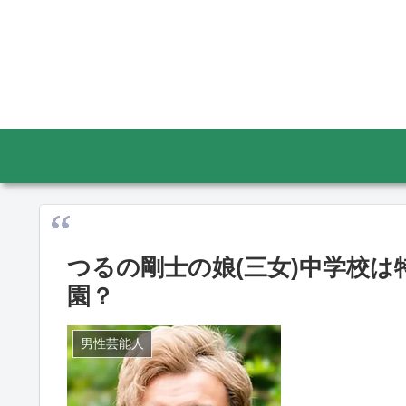
つるの剛士の娘(三女)中学校
園？
男性芸能人