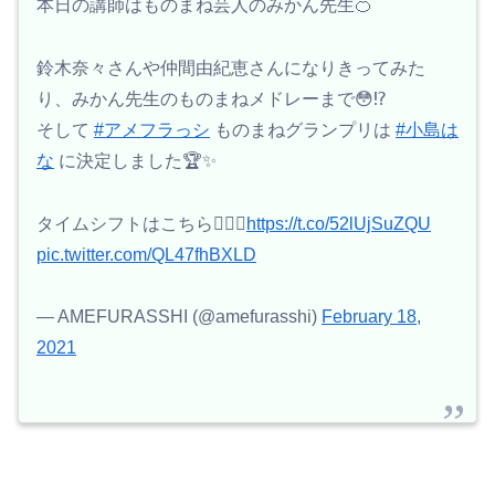
本日の講師はものまね芸人のみかん先生🍊
鈴木奈々さんや仲間由紀恵さんになりきってみた
り、みかん先生のものまねメドレーまで😳⁉️
そして
#アメフラっシ
ものまねグランプリは
#小島は
な
に決定しました🏆✨
タイムシフトはこちら💁🏻‍♀️
https://t.co/52lUjSuZQU
pic.twitter.com/QL47fhBXLD
— AMEFURASSHI (@amefurasshi)
February 18,
2021