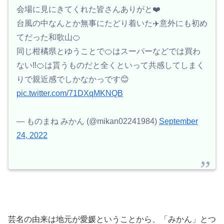
会場に見にきてくれた皆さんありがと❤️
台風の中なんとか無事にたどり着いた✈️意外にも初め
てだった和歌山🍊
同じ柑橘県とゆうことで🍊はスーパーなどでは買わ
ない‼️🍊は貰うものだと全くといって共感してしまく
りで親近感でしかなかっです😊
pic.twitter.com/71DXqMKNQB
— ものまね みかん (@mikan02241984)
September
24, 2022
芸名の由来は地元が愛媛ということから、「みかん」とつ