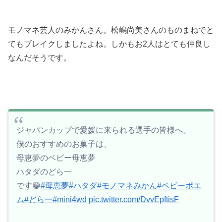
モノマネ芸人のみかんさん。松嶋尚美さんのものまねでと
てもブレイクしましたよね。しかもお2人はとても仲良し
なんだそうです。
ジャパンカップで愛媛に来られる選手の皆様へ。
僕のおすすめのお菓子は、
母恵夢のベビー母恵夢
ハタダのどら一
です😁
#母恵夢
#ハタダ
#モノマネみかん
#ベビーポエ
ム
#どら一
#mini4wd
pic.twitter.com/DvvEpftisF