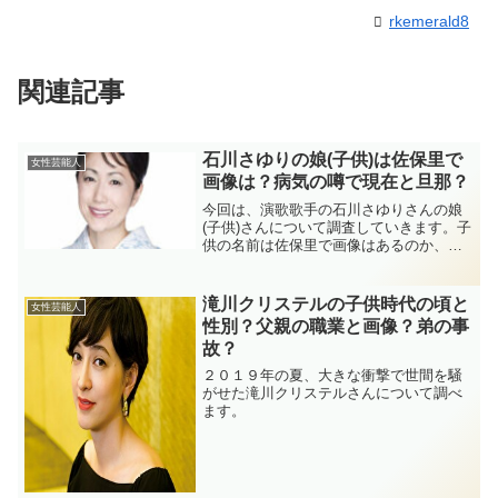
rkemerald8
関連記事
石川さゆりの娘(子供)は佐保里で
女性芸能人
画像は？病気の噂で現在と旦那？
今回は、演歌歌手の石川さゆりさんの娘
(子供)さんについて調査していきます。子
供の名前は佐保里で画像はあるのか、病
気の噂があって現在はどうなのか、さら
に石川さゆりさんの旦那さんはどんな人
なのかみていきます！
滝川クリステルの子供時代の頃と
女性芸能人
性別？父親の職業と画像？弟の事
故？
２０１９年の夏、大きな衝撃で世間を騒
がせた滝川クリステルさんについて調べ
ます。