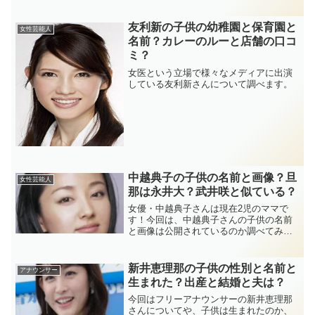
友利新の子供の幼稚園と保育園と
女性芸能人
名前？カレーのルーと店舗の口コ
ミ？
女医という立場で様々なメディアに出演
している友利新さんについて調べます。
中越典子の子供の名前と画像？旦
女性芸能人
那は永井大？武井咲と似ている？
女優・中越典子さんは現在2児のママで
す！今回は、中越典子さんの子供の名前
と画像は公開されているのか調べてみま
した！中越典子さんの旦那は永井大さん
なんでしょうか？中越典子さんと武井咲
さんが似ているとの噂についても検証し
新井恵理那の子供の性別と名前と
アナウンサー
てみました。
生まれた？出産と結婚と夫は？
今回はフリーアナウンサーの新井恵理那
さんについてや、子供は生まれたのか、