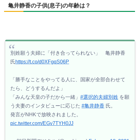
亀井静香の子供(息子)の年齢は？
別姓願う夫婦に「付き合ってられない」 亀井静香
氏
https://t.co/d0XFgqS06P
「勝手なことをやってる人に、国家が全部合わせて
たら、どうするんだよ」
「みんな天皇の子だから一緒」
#選択的夫婦別姓
を願
う夫妻のインタビューに応じた
#亀井静香
氏。
発言がNHKで放映されました。
pic.twitter.com/EGv7TYH0JJ