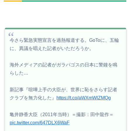
今さら緊急実態宣言を過熱報道する。GoToに、五輪
に、異議を唱えた記者がいただろうか。
海外メディアの記者がガラパゴスの日本に警鐘を鳴
らした…
新記事『喧嘩上手の大臣が、世界に恥をさらす記者
クラブを無力化した』
https://t.co/aWXmWlZMQg
亀井静香大臣（2011年当時）＝撮影：田中龍作＝
pic.twitter.com/647DLX6WaF