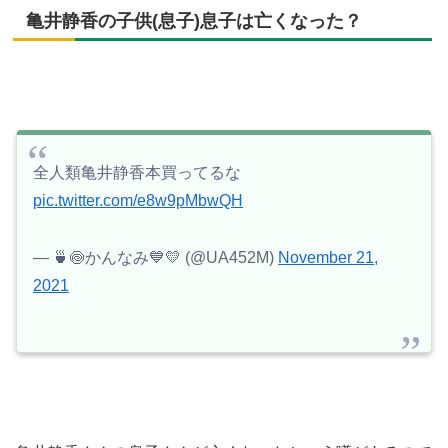
亀井静香の子供(息子)息子は亡くなった？
全人類亀井静香本買ってるな
pic.twitter.com/e8w9pMbwQH
— 🍵🍥かんなみ💙💛 (@UA452M)
November 21,
2021