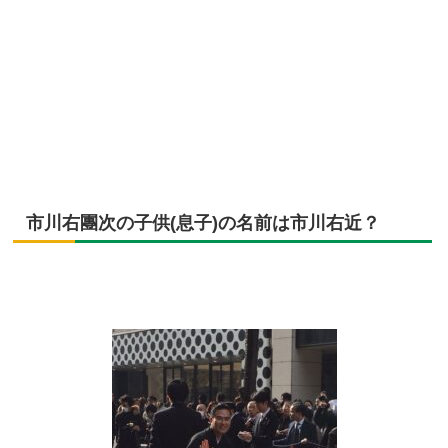
市川右團次の子供(息子)の名前は市川右近？