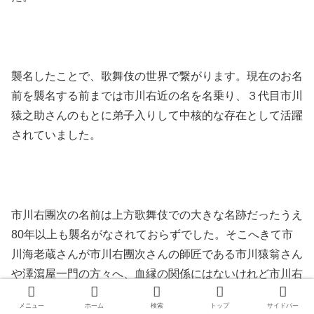
襲名したことで、歌舞伎の世界で繋がります。現在のお名
前を襲名する前までは市川右近の名を名乗り、３代目市川
猿之助さんのもとに弟子入りして中核的な存在として活躍
されていました。
市川右團次の名前は上方歌舞伎での大きな名跡だったうえ
80年以上も襲名がなされておらずでした。そこへきて市
川海老蔵さんが市川右團次さんの師匠である市川猿翁さん
や澤瀉屋一門の方々へ、血縁の関係にはないけれど市川右
團次の名前を襲名できるよう理解を得られるよう働きかけ
メニュー
ホーム
検索
トップ
サイドバー
たと言われています。