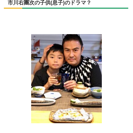
市川右團次の子供(息子)のドラマ？