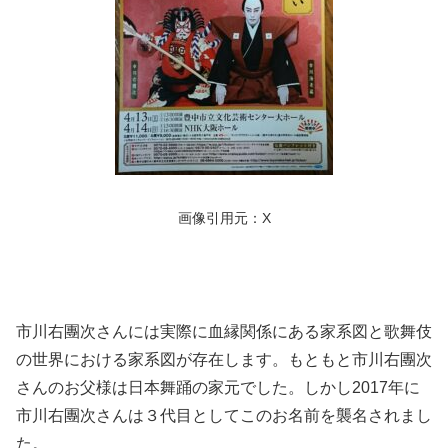
画像引用元：X
市川右團次さんには実際に血縁関係にある家系図と歌舞伎
の世界における家系図が存在します。もともと市川右團次
さんのお父様は日本舞踊の家元でした。しかし2017年に
市川右團次さんは３代目としてこのお名前を襲名されまし
た。