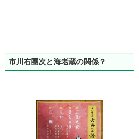
市川右團次と海老蔵の関係？