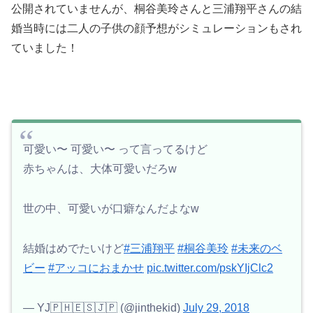
公開されていませんが、桐谷美玲さんと三浦翔平さんの結
婚当時には二人の子供の顔予想が
シミュレーションもされ
ていました！
可愛い〜 可愛い〜 って言ってるけど
赤ちゃんは、大体可愛いだろw
世の中、可愛いが口癖なんだよなw
結婚はめでたいけど
#三浦翔平
#桐谷美玲
#未来のベ
ビー
#アッコにおまかせ
pic.twitter.com/pskYIjClc2
— YJ🇵🇭🇪🇸🇯🇵 (@jinthekid)
July 29, 2018