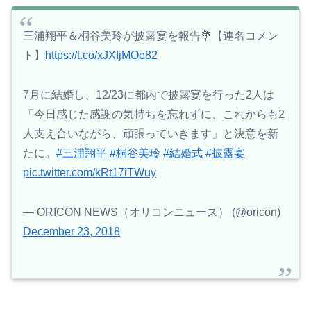
三浦翔平＆桐谷美玲が披露宴を報告💐【連名コメン
ト】
https://t.co/xJXIjMOe82
7月に結婚し、12/23に都内で披露宴を行った2人は
「今日感じた感謝の気持ちを忘れずに、これからも2
人支え合いながら、頑張っていきます」と決意を新
たに。
#三浦翔平
#桐谷美玲
#結婚式
#披露宴
pic.twitter.com/kRt17iTWuy
— ORICON NEWS（オリコンニュース） (@oricon)
December 23, 2018