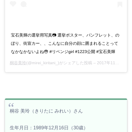
宝石美輝の選挙用写真📷 選挙ポスター、パンフレット、の
ぼり、街宣カー、、こんなに自分の顔に囲まれることって
なかなかないよね😳 #リベンジgirl #1223公開 #宝石美輝
桐谷美玲
(@mirei_kiritani_)がシェアした投稿 –
2017年11月月17日午後9時44分PST
桐谷 美玲（きりたに みれい）さん
生年月日：1989年12月16日（30歳）