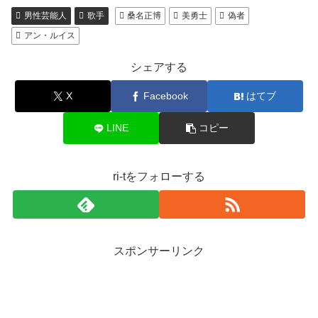
男性芸能人
歌手
桑名正博
美勇士
偽者
アン・ルイス
シェアする
X
Facebook
はてブ
LINE
コピー
ri-tをフォローする
スポンサーリンク