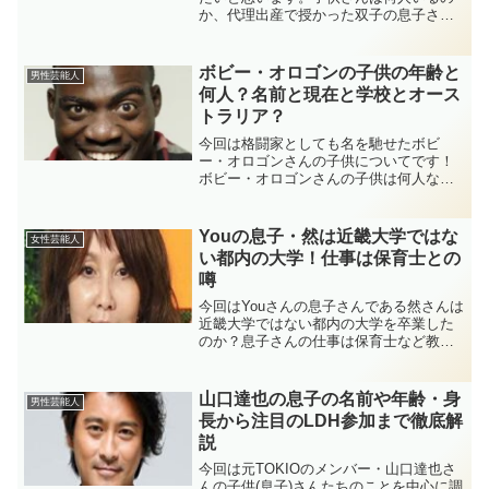
か、代理出産で授かった双子の息子さん
について、代理出産で生まれた経緯や現
在の様子について探っていきたいと思い
ます。
ボビー・オロゴンの子供の年齢と
男性芸能人
何人？名前と現在と学校とオース
トラリア？
今回は格闘家としても名を馳せたボビ
ー・オロゴンさんの子供についてです！
ボビー・オロゴンさんの子供は何人なの
か、年齢や名前。通っている学校や、オ
ーストラリアに留学したのは本当か調べ
てみました！
Youの息子・然は近畿大学ではな
女性芸能人
い都内の大学！仕事は保育士との
噂
今回はYouさんの息子さんである然さんは
近畿大学ではない都内の大学を卒業した
のか？息子さんの仕事は保育士など教育
関連に就職したという噂は本当なのかに
ついて調べていきます！
山口達也の息子の名前や年齢・身
男性芸能人
長から注目のLDH参加まで徹底解
説
今回は元TOKIOのメンバー・山口達也さ
んの子供(息子)さんたちのことを中心に調