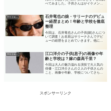
べてみました。子供さんはがイケメンな
のか、画像や年齢、子供さんたちが通う
学校やジャニーズデビューの話題を調べ
ていきます。ついでにインスタも調べて
石井竜也の娘・サリーナのデビュ
男性芸能人
みました！
ー経歴まとめ！年齢と学校を徹底
整理
今回は、石井竜也さんの子供(娘)さんにつ
いて調査！お名前はサリーナさんでデビ
ューの経歴をまとめていきます。他にも
年齢と学校を徹底整理してみていきたい
と思います！
江口洋介の子供(息子)の画像や年
男性芸能人
齢と学校は？嫁の森高千里？
今回は大人の魅力溢れる演技で大人気の
俳優・江口洋介さんの２人の子供さんの
こと、画像や年齢、学校についてさらに
は奥様である歌手・森高千里さんとの馴
れ初めについて、またそのご家族で住む
自宅についても見ていきます。
スポンサーリンク