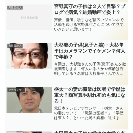
出演作、学歴や兄弟の有無まで詳しく紹
介していきます！
宮野真守の子供は２人で目撃？ブ
男性芸能人
ログで病気？結婚動画で炎上？
声優、俳優、歌手など幅広いジャンルで
活動を続ける宮野真守さんについて見て
いきたいと思います！
大杉漣の子供(息子と娘)・大杉隼
男性芸能人
平はカメラマンでイケメン？何人
で年齢？
今回は、大杉漣さんの子供(息子)さんを徹
底調査します！何人いるのかや年齢は判
明している？名前は大杉隼平さんでカメ
ラマンをしていてイケメンという噂も深
堀していきますので、是非ご覧くださ
い。
桝太一の妻の職業は医者で学歴は
アナウンサー
東大？顔写真や馴れ初めも気にな
る！
元日本テレビアナウンサー・桝太一さん
の妻について、「職業は医者？」「学歴
は東大？」といった噂の真相に迫りま
す。顔写真の有無や馴れ初め、子供や家
庭の実情、離婚説の真偽まで、信頼でき
る情報をもとにわかりやすく解説してい