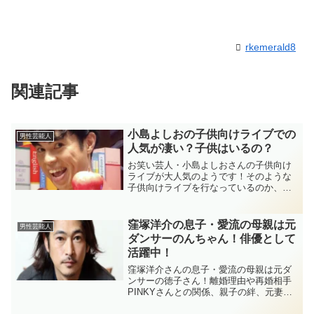
rkemerald8
関連記事
小島よしおの子供向けライブでの
男性芸能人
人気が凄い？子供はいるの？
お笑い芸人・小島よしおさんの子供向け
ライブが大人気のようです！そのような
子供向けライブを行なっているのか、人
気が凄いって本当なのでしょうか？結婚
している小島よしおさんには子供がいる
のかについても調べてみました！
窪塚洋介の息子・愛流の母親は元
男性芸能人
ダンサーのんちゃん！俳優として
活躍中！
窪塚洋介さんの息子・愛流の母親は元ダ
ンサーの徳子さん！離婚理由や再婚相手
PINKYさんとの関係、親子の絆、元妻と
再婚相手との関係や俳優としての活動や