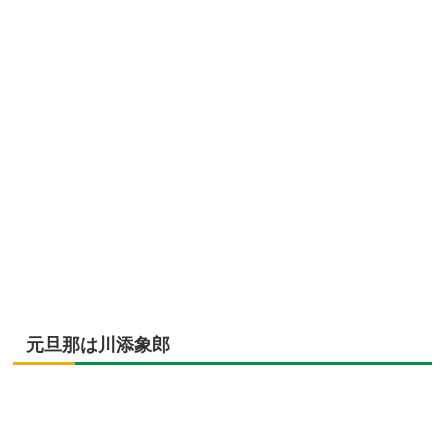
元旦那は川添象郎