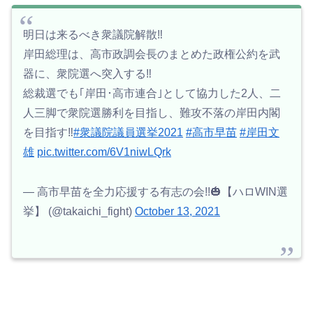
明日は来るべき衆議院解散‼️
岸田総理は、高市政調会長のまとめた政権公約を武
器に、衆院選へ突入する‼️
総裁選でも｢岸田･高市連合｣として協力した2人、二
人三脚で衆院選勝利を目指し、難攻不落の岸田内閣
を目指す‼️
#衆議院議員選挙2021
#高市早苗
#岸田文
雄
pic.twitter.com/6V1niwLQrk
— 高市早苗を全力応援する有志の会!!🎃【ハロWIN選
挙】 (@takaichi_fight)
October 13, 2021