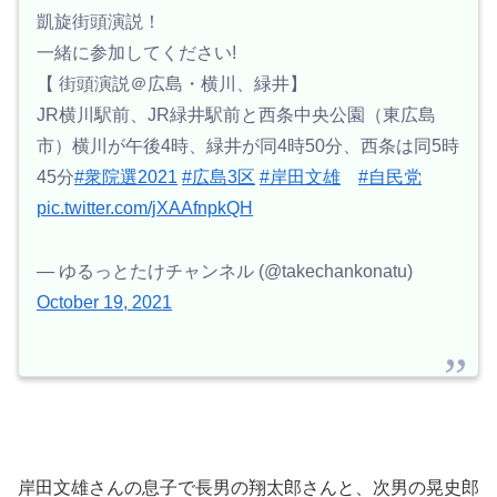
凱旋街頭演説！
一緒に参加してください!
【 街頭演説＠広島・横川、緑井】
JR横川駅前、JR緑井駅前と西条中央公園（東広島
市）横川が午後4時、緑井が同4時50分、西条は同5時
45分
#衆院選2021
#広島3区
#岸田文雄
#自民党
pic.twitter.com/jXAAfnpkQH
— ゆるっとたけチャンネル (@takechankonatu)
October 19, 2021
岸田文雄さんの息子で長男の翔太郎さんと、次男の晃史郎