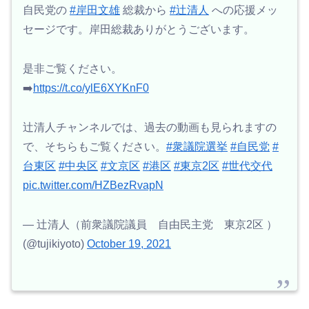
自民党の
#岸田文雄
総裁から
#辻清人
への応援メッ
セージです。岸田総裁ありがとうございます。
是非ご覧ください。
➡️
https://t.co/ylE6XYKnF0
辻清人チャンネルでは、過去の動画も見られますの
で、そちらもご覧ください。
#衆議院選挙
#自民党
#
台東区
#中央区
#文京区
#港区
#東京2区
#世代交代
pic.twitter.com/HZBezRvapN
— 辻清人（前衆議院議員 自由民主党 東京2区 ）
(@tujikiyoto)
October 19, 2021