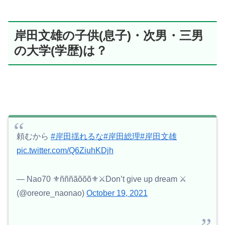
岸田文雄の子供(息子)・次男・三男
の大学(学歴)は？
頼むから
#岸田揺れるな
#岸田総理
#岸田文雄
pic.twitter.com/Q6ZiuhKDjh
— Nao70 ⚜️ñññãõõõ⚜️⚔️Don’t give up dream ⚔️
(@oreore_naonao)
October 19, 2021