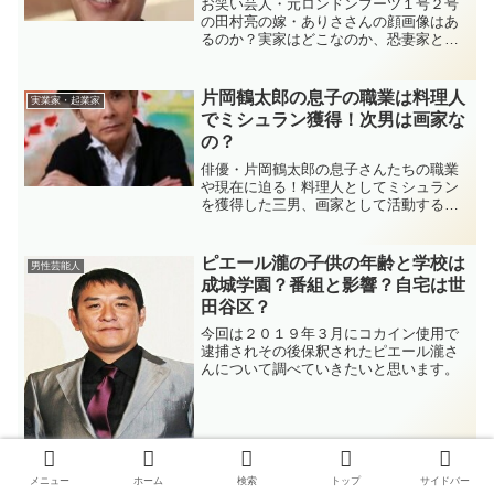
お笑い芸人・元ロンドンブーツ１号２号
の田村亮の嫁・ありささんの顔画像はあ
るのか？実家はどこなのか、恐妻家とい
う噂などを調査していきたいと思いま
す。
片岡鶴太郎の息子の職業は料理人
実業家・起業家
でミシュラン獲得！次男は画家な
の？
俳優・片岡鶴太郎の息子さんたちの職業
や現在に迫る！料理人としてミシュラン
を獲得した三男、画家として活動する次
男、飲食店経営で成功した長男。それぞ
れの職業や年齢、奥さんとの馴れ初めま
で徹底解説します！
ピエール瀧の子供の年齢と学校は
男性芸能人
成城学園？番組と影響？自宅は世
田谷区？
今回は２０１９年３月にコカイン使用で
逮捕されその後保釈されたピエール瀧さ
んについて調べていきたいと思います。
メニュー
ホーム
検索
トップ
サイドバー