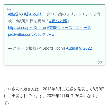
#離婚
の
#あいのり
・クロ、娘のプリントＴシャツ作
成！4歳誕生日を祝福「
#親バカ部
」
https://t.co/Ipx0Xn9Inu
#芸能ニュース
#ニュース
pic.twitter.com/x3eJrXf3Rw
— スポーツ報知 (@SportsHochi)
August 9, 2022
クロさんの娘さんは、2018年3月に妊娠を発表して8月9日
にご出産されています。2025年4月時点で6歳になりま
す。