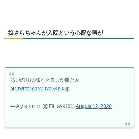
娘さらちゃんが入院という心配な噂が
あいのりは桃とクロしか勝たん
pic.twitter.com/DvqS4pJ3jp
— A y a k o ☺︎ (@Fii_ayk101)
August 12, 2020