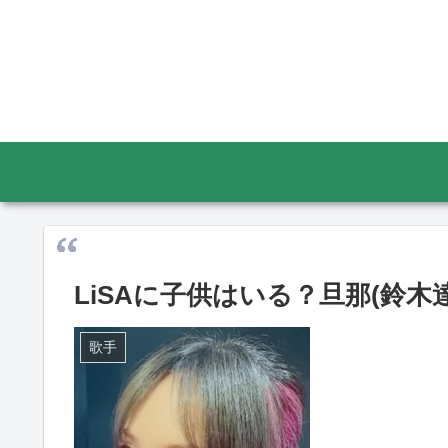
LiSAに子供はいる？旦那(鈴
歌手